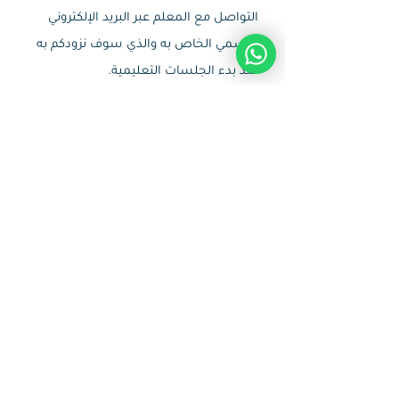
التواصل مع المعلم عبر البريد الإلكتروني
الرسمي الخاص به والذي سوف نزودكم به
عند بدء الجلسات التعليمية.
25.
ولدي يعرف القراءة العربية، وقد قرأ
ختمة كاملة بالتجويد على أحد
الأساتذة، هل يمكن أن تبدؤوا معه
بالحفظ؟
نعم يمكن أن نخصص له معلماً ليبدأ معه
بالحفظ وفق خطة مناسبة.