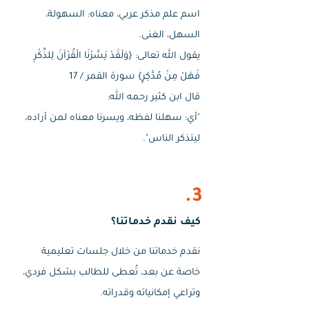
اسم علم مذكر عربي، معناه: السهولة،
السهل، الغنى.
يقول الله تعالى: {وَلَقَدْ يَسَّرْنَا الْقُرْآنَ لِلذِّكْرِ
فَهَلْ مِنْ مُدَّكِرٍ} سورة القمر / 17
قال ابن كثير رحمه الله:
"أي: سهلنا لفظه، ويسرنا معناه لمن أراده،
ليتذكر الناس".
3.
كيف نقدم خدماتنا؟
نقدم خدماتنا من خلال جلسات تعليمية
خاصة عن بعد، تُعطى للطالب بشكل فردي،
وتراعي إمكانياته وقدراته.